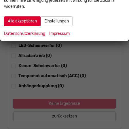
können Ihre Einwilligung jederzeit mit Wirkung für die Zukunft
Navigationssystem
(0)
widerrufen.
Bluetooth
(0)
Alle akzeptieren
Einstellungen
Schiebedach
(0)
Datenschutzerklärung
Impressum
Sitzheizung
(0)
LED-Scheinwerfer
(0)
Allradantrieb
(0)
Xenon-Scheinwerfer
(0)
Tempomat automatisch (ACC)
(0)
Anhängerkupplung
(0)
Keine Ergebnisse
zurücksetzen