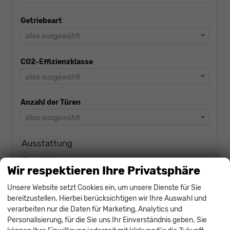
Getriebeart
alles ausgewählt
CO2-Effizienzklasse
alles ausgewählt
Anzahl der Türen
alles ausgewählt
Ausstattung
Klimatisierung
Wir respektieren Ihre Privatsphäre
alles ausgewählt
Unsere Website setzt Cookies ein, um unsere Dienste für Sie
bereitzustellen. Hierbei berücksichtigen wir Ihre Auswahl und
Einparkhilfe
verarbeiten nur die Daten für Marketing, Analytics und
alles ausgewählt
Personalisierung, für die Sie uns Ihr Einverständnis geben. Sie